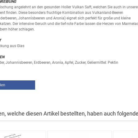
HREIBUNG
ischung angelehnt an den gesunden Holler Vulkan Saft, welchen Sie auch in unser
ent finden. Diese besonders fruchtige Kombination aus Vulkanland-Beeren
derbeeren, Johannisbeeren und Aronia) eignet sich perfekt für große und kleine
atzen. Der intensive Geruch und die tief-rote Farbe lassen die Herzen von Marmela
bern höher schlagen.
T
ckung aus Glas
EN
er, Johannisbeeren, Erdbeeren, Aronia, Apfel, Zucker, Geliermittel: Pektin
ilen
n, welche diesen Artikel bestellten, haben auch folgende 