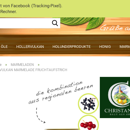
 von Facebook (Tracking-Pixel).
 Rechner.
Lieferland
 ÖLE
HOLLERVULKAN
HOLUNDERPRODUKTE
HONIG
MARM
»
»
e
MARMELADEN
VULKAN MARMELADE FRUCHTAUFSTRICH
Konto e
Passwo