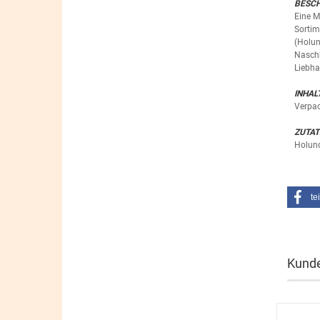
BESC
Eine M
Sortim
(Holun
Naschk
Liebha
INHAL
Verpa
ZUTAT
Holund
te
Kunde