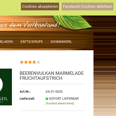
Österreich
Kundenlogin
Merkzettel
Cookies akzeptieren
Facebook-Cookies ablehnen
Ihr Warenkorb
0,00 EUR
ELADEN
SÄFTE/SIRUPE
SCHMANKERL
rstellen
BEERENVULKAN MARMELADE
rt vergessen?
FRUCHTAUFSTRICH
Art.Nr.:
SA-01-0026
Lieferzeit:
SOFORT LIEFERBAR
(Ausland abweichend)