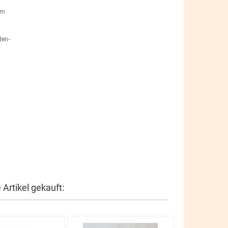
em
den-
Artikel gekauft: