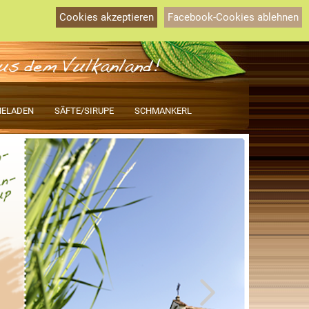
Österreich
Kundenlogin
Merkzettel
Cookies akzeptieren
Facebook-Cookies ablehnen
Ihr Warenkorb
0,00 EUR
ELADEN
SÄFTE/SIRUPE
SCHMANKERL
rstellen
rt vergessen?