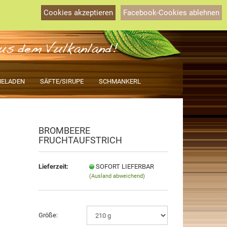
Österreich
Kundenlogin
Merkzettel
Cookies akzeptieren
Facebook-Cookies ablehnen
Ihr Warenkorb
0,00 EUR
ELADEN
SÄFTE/SIRUPE
SCHMANKERL
BROMBEERE
rstellen
FRUCHTAUFSTRICH
rt vergessen?
Lieferzeit:
SOFORT LIEFERBAR
(Ausland abweichend)
Größe: